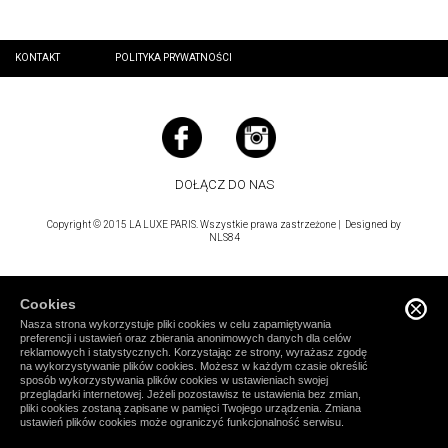
KONTAKT
POLITYKA PRYWATNOŚCI
DOŁĄCZ DO NAS
Copyright © 2015 LA LUXE PARIS. Wszystkie prawa zastrzeżone | Designed by
NLS84
Cookies
Nasza strona wykorzystuje pliki cookies w celu zapamiętywania
preferencji i ustawień oraz zbierania anonimowych danych dla celów
reklamowych i statystycznych. Korzystając ze strony, wyrażasz zgodę
na wykorzystywanie plików cookies. Możesz w każdym czasie określić
sposób wykorzystywania plików cookies w ustawieniach swojej
przeglądarki internetowej. Jeżeli pozostawisz te ustawienia bez zmian,
pliki cookies zostaną zapisane w pamięci Twojego urządzenia. Zmiana
ustawień plików cookies może ograniczyć funkcjonalność serwisu.