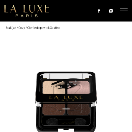
Przejdź do treści
Makijaż
/
Oczy
/
Cienie do powiek Quattro